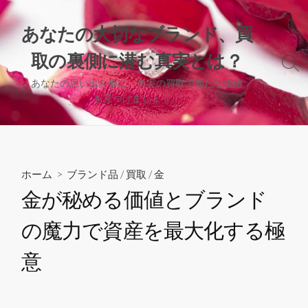
コ
ン
あなたの大切なブランド、買
テ
取の裏側に潜む真実とは？
ン
検
ツ
索
あなたの思い出を形に、真実の買取で新たな価値
へ
切
を見つけましょう。
り
ス
替
キ
え
ッ
プ
ホーム
>
ブランド品
/
買取
/
金
金が秘める価値とブランド
の魔力で資産を最大化する極
意