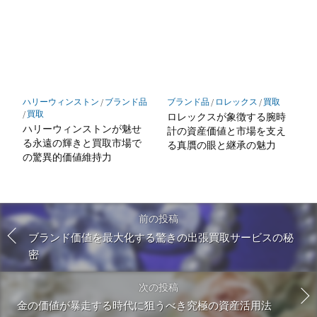
ハリーウィンストン
/
ブランド品
ブランド品
/
ロレックス
/
買取
/
買取
ロレックスが象徴する腕時
ハリーウィンストンが魅せ
計の資産価値と市場を支え
る永遠の輝きと買取市場で
る真贋の眼と継承の魅力
の驚異的価値維持力
前の投稿
ブランド価値を最大化する驚きの出張買取サービスの秘
密
次の投稿
金の価値が暴走する時代に狙うべき究極の資産活用法