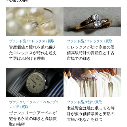
ブランド品
/
ロレックス
/
買取
ブランド品
/
ロレックス
/
買取
資産価値と憧れを兼ね備え
ロレックスが紡ぐ永遠の価
たロレックスが時代を超え
値高級時計の資産性と中古
て選ばれ続ける理由
市場での輝き
ヴァンクリーク＆アーペル
/
ブラ
ブランド品
/
時計
/
買取
ンド品
/
買取
老後資金は腕に眠ってる時
ヴァンクリークアーペルが
計が救う価値暴騰と突然の
魅せる永遠の輝きと高額買
大損があなたを待つ
取の秘密