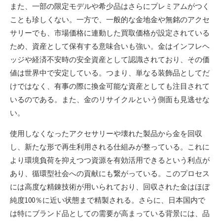
また、一部の限定モデルや希少品はさらにプレミアムがつく
ことも珍しくない。一方で、一般的な金地金や無銘のアクセ
サリーでも、市場価格に連動した買取価格が設定されている
ため、資産として保有する意味合いも強い。金はインフレヘ
ッジや経済不安時の安全資産として認識されており、その価
値は世界中で安定している。つまり、単なる装飾品としてだ
けではなく、有事の際に換金可能な資産としても注目されて
いるのである。また、金のリサイクルという側面も見逃せな
い。
使用しなくなったアクセサリーや壊れた製品から金を回収
し、新たな形で再生利用される仕組みが整っている。これに
より環境負荷を抑えつつ資源を有効活用できるという利点が
あり、循環型社会への貢献にも繋がっている。このプロセス
には高度な精錬技術が用いられており、回収された金はほぼ
純度100％に近い状態まで精製される。さらに、日本国内で
は特にブランド品としての需要が高まっている背景には、品