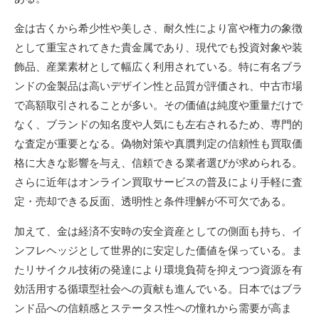
金は古くから希少性や美しさ、耐久性により富や権力の象徴
として重宝されてきた貴金属であり、現代でも投資対象や装
飾品、産業素材として幅広く利用されている。特に有名ブラ
ンドの金製品は高いデザイン性と品質が評価され、中古市場
で高額取引されることが多い。その価値は純度や重量だけで
なく、ブランドの知名度や人気にも左右されるため、専門的
な査定が重要となる。偽物対策や真贋判定の信頼性も買取価
格に大きな影響を与え、信頼できる業者選びが求められる。
さらに近年はオンライン買取サービスの普及により手軽に査
定・売却できる反面、透明性と条件理解が不可欠である。
加えて、金は経済不安時の安全資産としての側面も持ち、イ
ンフレヘッジとして世界的に安定した価値を保っている。ま
たリサイクル技術の発達により環境負荷を抑えつつ資源を有
効活用する循環型社会への貢献も進んでいる。日本ではブラ
ンド品への信頼感とステータス性への憧れから需要が高ま