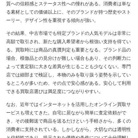
質への信頼感とステータス性への憧れがある。消費者は単な
る素材としての価値以上に、そのブランドが持つ歴史やスト
ーリー、デザイン性を重視する傾向が強い。
その結果、中古市場でも特定ブランドの人気モデルは非常に
高額で取引され、新たな購入希望者から根強い支持を得てい
る。買取時には商品の真贋判定も重要となる。ブランド品の
場合、模倣品との見分けが難しい場合もあり、その判断力に
よって査定額に大きな差異が生じることも少なくない。専門
店では細部まで検証し、本物のみを取り扱う姿勢を示してい
るところが多いため、その点で安心感がある。安心して利用
できる買取店選びは満足度につながりやすい。
なお、近年ではインターネットを活用したオンライン買取サ
ービスも増えてきた。自宅に居ながら簡単に査定依頼がで
き、その後郵送で商品を送るだけという手軽さから、多くの
消費者に支持されている。しかしながら、大切なのは透明性
と信頼性であり、提示された価格や条件について十分理解し