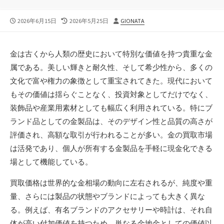
公
最
投
2026年6月15日
2026年5月25日
GIONATA
開
終
稿
日
更
者
新
金は古くから人類の歴史において特別な価値を持つ貴重な金
日
属である。
美しい輝きと耐久性、そして希少性から、多くの
文化で富や権力の象徴として重宝されてきた。現代において
もその価値は揺らぐことなく、投資対象としてだけでなく、
装飾品や産業用素材としても幅広く利用されている。特にブ
ランド品としての金製品は、そのデザイン性と品質の高さが
評価され、高額な取引が行われることが多い。金の買取市場
は活発であり、個人が所有する金製品を手軽に現金化できる
場として機能している。
買取価格は世界的な金相場の動向に左右されるが、純度や重
量、さらには製品の状態やブランドによっても大きく異な
る。例えば、有名ブランドのアクセサリーや時計は、それ自
体が高い付加価値を持つため、単なる金地金としての価値以