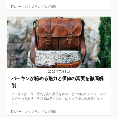
カ
バーキン
/
ブランド品
/
買取
テ
ゴ
リ
ー
2026年7月9日
バーキンが秘める魅力と価値の真実を徹底解
剖
バーキンは、長い歴史と高い品質を誇ることで知られるハンドバッ
グの一つであり、その名は多くの人々にとって憧れの象徴となっ
て...
カ
バーキン
/
ブランド品
/
買取
テ