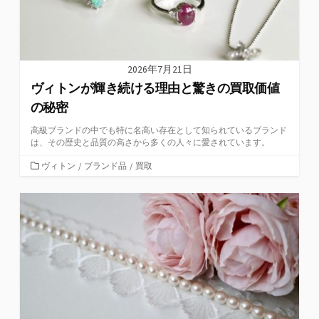
2026年7月21日
ヴィトンが輝き続ける理由と驚きの買取価値
の秘密
高級ブランドの中でも特に名高い存在として知られているブランド
は、その歴史と品質の高さから多くの人々に愛されています。
カ
ヴィトン
/
ブランド品
/
買取
テ
ゴ
リ
ー