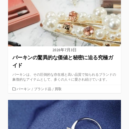
ー
2026年7月3日
バーキンの驚異的な価値と秘密に迫る究極ガ
イド
バーキンは、その圧倒的な存在感と高い品質で知られるブランドの
象徴的なアイテムとして、多くの人々に愛され続けています。
カ
バーキン
/
ブランド品
/
買取
テ
ゴ
リ
ー