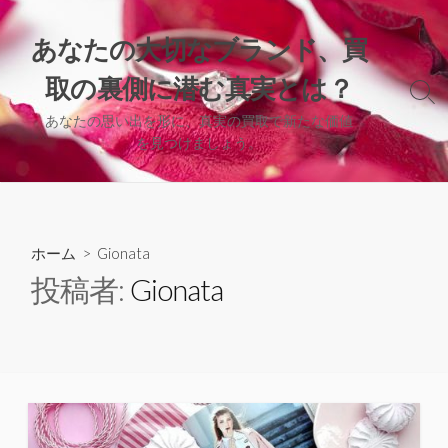
コ
ン
あなたの大切なブランド、買
テ
取の裏側に潜む真実とは？
ン
検
ツ
索
あなたの思い出を形に、真実の買取で新たな価値
へ
切
を見つけましょう。
り
ス
替
キ
え
ッ
プ
ホーム
> Gionata
投稿者:
Gionata