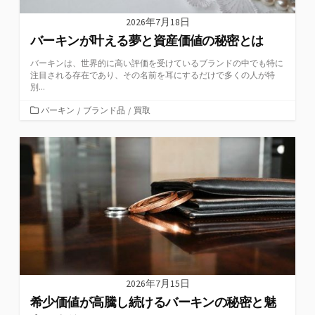
2026年7月18日
バーキンが叶える夢と資産価値の秘密とは
バーキンは、世界的に高い評価を受けているブランドの中でも特に
注目される存在であり、その名前を耳にするだけで多くの人が特
別...
カ
バーキン
/
ブランド品
/
買取
テ
ゴ
リ
ー
2026年7月15日
希少価値が高騰し続けるバーキンの秘密と魅