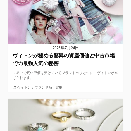
2026年7月24日
ヴィトンが秘める驚異の資産価値と中古市場
での最強人気の秘密
世界中で高い評価を受けているブランドのひとつに、ヴィトンが挙
げられます。
カ
ヴィトン
/
ブランド品
/
買取
テ
ゴ
リ
ー