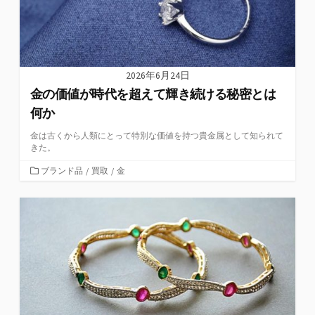
2026年6月24日
金の価値が時代を超えて輝き続ける秘密とは
何か
金は古くから人類にとって特別な価値を持つ貴金属として知られて
きた。
カ
ブランド品
/
買取
/
金
テ
ゴ
リ
ー