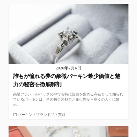
ゴ
リ
ー
2026年7月6日
誰もが憧れる夢の象徴バーキン希少価値と魅
力の秘密を徹底解剖
高級ブランドのバッグの中でも特に注目を集める存在として知られ
ているバーキンは、その独自の魅力と希少性から多くの人々に憧
れ...
カ
バーキン
/
ブランド品
/
買取
テ
ゴ
リ