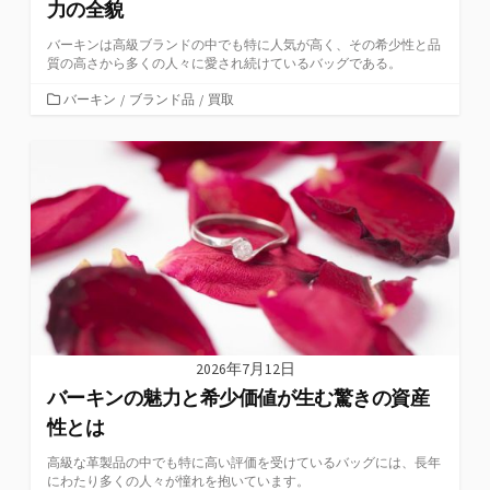
力の全貌
バーキンは高級ブランドの中でも特に人気が高く、その希少性と品
質の高さから多くの人々に愛され続けているバッグである。
カ
バーキン
/
ブランド品
/
買取
テ
ゴ
リ
ー
2026年7月12日
バーキンの魅力と希少価値が生む驚きの資産
性とは
高級な革製品の中でも特に高い評価を受けているバッグには、長年
にわたり多くの人々が憧れを抱いています。