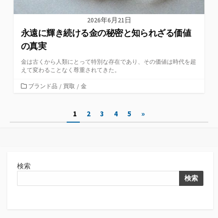
2026年6月21日
永遠に輝き続ける金の秘密と知られざる価値
の真実
金は古くから人類にとって特別な存在であり、その価値は時代を超
えて変わることなく尊重されてきた。
カ
ブランド品
/
買取
/
金
テ
ゴ
投
1
2
3
4
5
»
リ
ー
稿
の
ペ
検索
ー
検索
ジ
送