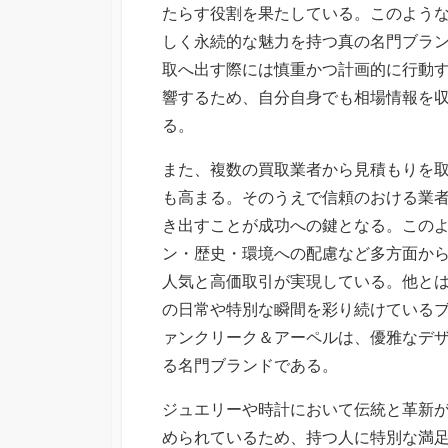
たらす役割を果たしている。このよう
しく永続的な魅力を持つ真の名門ブラ
取へ出す際には慎重かつ計画的に行動
響するため、自分自身でも相場情報を
る。
また、複数の買取業者から見積もりを
も高まる。そのうえで信頼のおける業
き出すことが成功への鍵となる。この
ン・歴史・環境への配慮など多方面か
人気と高価取引が実現している。他と
の日常や特別な瞬間を彩り続けている
ァンクリーク＆アーペルは、優雅なデ
る名門ブランドである。
ジュエリーや時計において伝統と革新
められているため、持つ人に特別な満