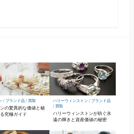
ン
/
ブランド品
/
買取
ハリーウィンストン
/
ブランド品
/
買取
キンの驚異的な価値と秘
ハリーウィンストンが紡ぐ永
迫る究極ガイド
遠の輝きと資産価値の秘密