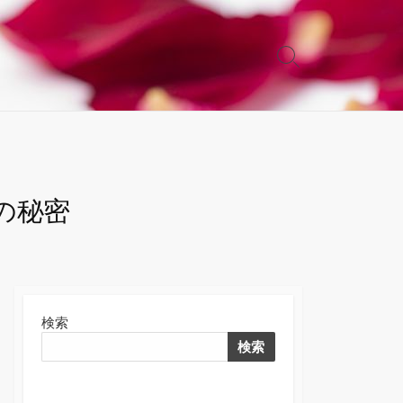
検
索
切
り
替
え
の秘密
検索
検索