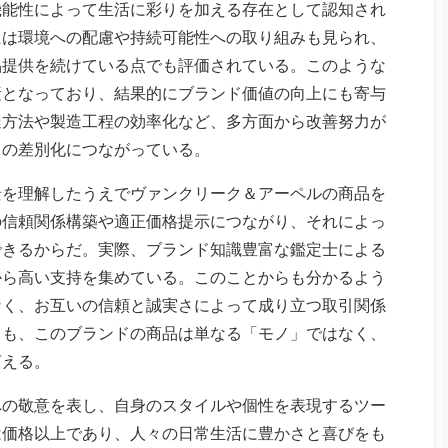
機能性によって生活に彩りを加える存在として認知され
には環境への配慮や持続可能性への取り組みも見られ、
品提供を続けている点でも評価されている。このような
素となっており、結果的にブランド価値の向上にも寄与
達方法や製造工程の効率化など、多方面から改善努力が
との差別化につながっている。
景を理解したうえでヴァンクリーク＆アーペルの商品を
の信頼関係構築や適正価格提示につながり、それによっ
できるからだ。実際、ブランド知識豊富な鑑定士による
から高い支持を集めている。このことからも分かるよう
なく、お互いの信頼と誠実さによって成り立つ取引関係
りも、このブランドの商品は単なる「モノ」ではなく、
言える。
への敬意を表し、自身のスタイルや個性を表現するツー
は価格以上であり、人々の日常生活に豊かさと喜びをも