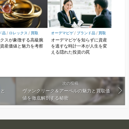
ド品
/
ロレックス
/
買取
オーデマピゲ
/
ブランド品
/
買取
ックスが象徴する高級腕
オーデマピゲを知らずに資産
の資産価値と魅力を考察
を逃すな時計一本が人生を変
える隠れた投資の罠
次の投稿
きと
ヴァンクリーク＆アーペルの魅力と買取価
値を徹底解剖する秘密