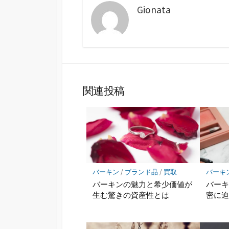
Gionata
関連投稿
バーキン
/
ブランド品
/
買取
バーキ
バーキンの魅力と希少価値が
バー
生む驚きの資産性とは
密に