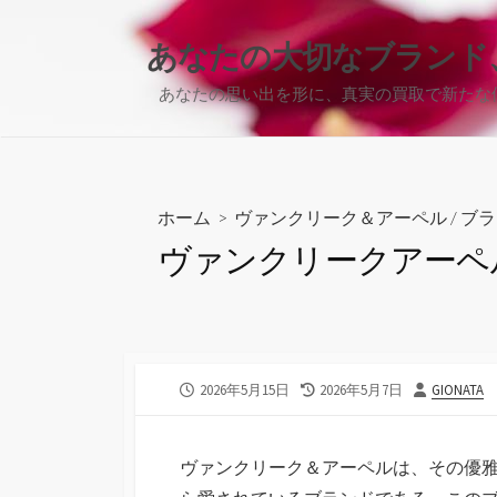
コ
ン
あなたの大切なブランド
テ
あなたの思い出を形に、真実の買取で新たな
ン
ツ
へ
ス
キ
ホーム
>
ヴァンクリーク＆アーペル
/
ブラ
ッ
ヴァンクリークアーペ
プ
公
最
投
2026年5月15日
2026年5月7日
GIONATA
開
終
稿
日
更
者
新
ヴァンクリーク＆アーペルは、その優
日