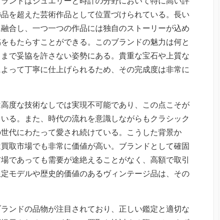
ブランドはジュエリーと時計の分野において特に高い評
飾品を超えた芸術作品として位置づけられている。長い
に融合し、一つ一つの作品には独自のストーリーが込め
感をもたらすことができる。このブランドの魅力は何と
るまで妥協を許さない姿勢にある。貴重な宝石や上質な
によって丁寧に仕上げられるため、その完成度は非常に
は高度な技術なしでは実現不可能であり、この点こそが
ている。また、時代の流れを意識しながらもクラシック
の世代にわたって愛され続けている。こうした背景か
は買取市場でも非常に価値が高い。ブランドとして確固
市場であっても需要が途絶えることがなく、高額で取引
限定モデルや歴史的価値のあるヴィンテージ品は、その
ブランドの品物が注目されており、正しい鑑定と適切な