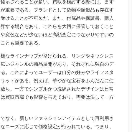
が提示されることが多い。買取を検討する際には、まず
とが重要である。ブランドとして偽物や類似品も存在す
を受けることが不可欠だ。また、付属品や保証書、購入
上昇する場合もあり、これらを大切に保管しておくこと
傷や変色などが少ないほど高額査定につながりやすいの
うことも重要である。
多様なラインナップが挙げられる。リングやネックレス
幅広いジャンルの商品展開があり、それぞれに独自のデ
いる。これによってユーザーは自分の好みやライフスタ
メリットがある。例えば、華やかな宝石をふんだんに使
を放ち、一方でシンプルかつ洗練されたデザインは日常
さは買取市場でも影響を与えており、需要は決して一方
けでなく、新しいファッションアイテムとして再利用さ
様なニーズに応じて価格設定が行われている。つまり、