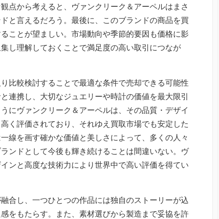
な観点から考えると、ヴァンクリーク＆アーペルはまさ
ンドと言えるだろう。最後に、このブランドの商品を買
することが望ましい。市場動向や季節的要因も価格に影
収集し理解しておくことで満足度の高い取引につなが
取り比較検討することで最適な条件で売却できる可能性
者と連携し、大切なジュエリーや時計の価値を最大限引
ようにヴァンクリーク＆アーペルは、その品質・デザイ
ら高く評価されており、それゆえ買取市場でも安定した
は一線を画す確かな価値と美しさによって、多くの人々
ブランドとして今後も輝き続けることは間違いない。ヴ
ザインと高度な技術力により世界中で高い評価を得てい
が融合し、一つひとつの作品には独自のストーリーが込
足感をもたらす。また、素材選びから製造まで妥協を許