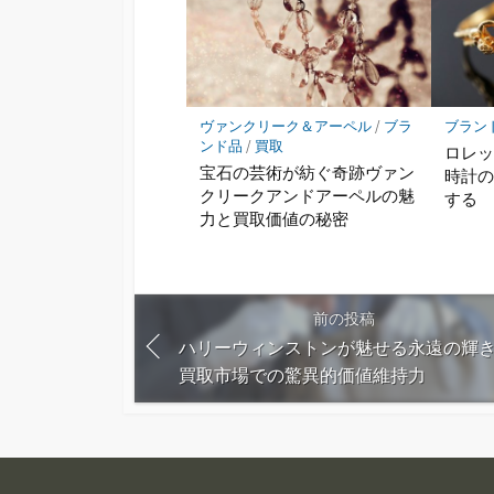
ヴァンクリーク＆アーペル
/
ブラ
ブラン
ンド品
/
買取
ロレ
宝石の芸術が紡ぐ奇跡ヴァン
時計
クリークアンドアーペルの魅
する
力と買取価値の秘密
前の投稿
ハリーウィンストンが魅せる永遠の輝
買取市場での驚異的価値維持力