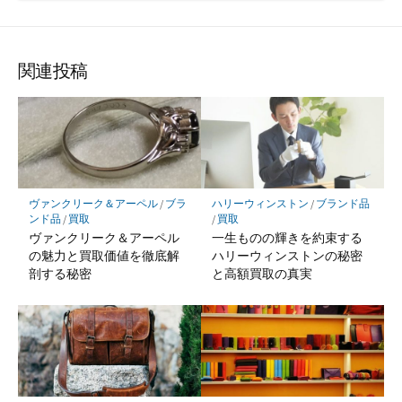
関連投稿
ヴァンクリーク＆アーペル
/
ブラ
ハリーウィンストン
/
ブランド品
ンド品
/
買取
/
買取
ヴァンクリーク＆アーペル
一生ものの輝きを約束する
の魅力と買取価値を徹底解
ハリーウィンストンの秘密
剖する秘密
と高額買取の真実