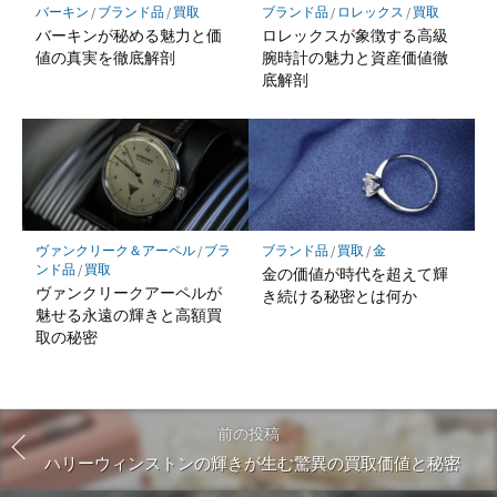
バーキン
/
ブランド品
/
買取
ブランド品
/
ロレックス
/
買取
バーキンが秘める魅力と価
ロレックスが象徴する高級
値の真実を徹底解剖
腕時計の魅力と資産価値徹
底解剖
ヴァンクリーク＆アーペル
/
ブラ
ブランド品
/
買取
/
金
ンド品
/
買取
金の価値が時代を超えて輝
ヴァンクリークアーペルが
き続ける秘密とは何か
魅せる永遠の輝きと高額買
取の秘密
前の投稿
ハリーウィンストンの輝きが生む驚異の買取価値と秘密