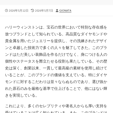
公
最
投
2026年5月12日
2026年5月7日
GIONATA
開
終
稿
日
更
者
新
ハリーウィンストンは、宝石の世界において特別な存在感を
日
放つブランドとして知られている。
高品質なダイヤモンドや
貴金属を用いたジュエリーを提供し、その洗練されたデザイ
ンと卓越した技術力で多くの人々を魅了してきた。このブラ
ンドはただ美しい装飾品を作るだけでなく、身につける人の
個性やステータスを際立たせる役割も果たしている。その歴
史は深く、創業以来、一貫して最高級の素材を使用し続けて
いることが、このブランドの価値を支えている。特にダイヤ
モンドに対するこだわりは並々ならぬものであり、選び抜か
れた原石のみを厳格な基準で仕上げることで、他にはない輝
きを実現している。
これにより、多くのセレブリティや著名人からも厚い支持を
受けていることは広く知られている。また、このブランドは