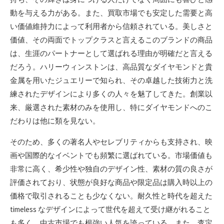
動を与える力がある。また、買取市場でも安定した需要と高
い価値維持力によって利用者から信頼されている。美しさと
価値、その両面でトップクラスと言えるこのブランドの商品
は、生涯のパートナーとして選ばれる理由が明確だと言える
だろう。ハリーウィンストンは、高品質なダイヤモンドと貴
金属を用いたジュエリーで知られ、その卓越した技術力と洗
練されたデザインにより多くの人々を魅了してきた。創業以
来、厳選された素材のみを使用し、特にダイヤモンドへのこ
だわりは他に類を見ない。
そのため、多くの著名人やセレブリティからも支持され、映
画や国際的なイベントでも頻繁に選ばれている。市場価値も
非常に高く、希少性や独自のデザイン性、素材の質の良さが
評価されており、状態が良好な商品や限定品は購入時以上の
価格で取引されることも少なくない。耐久性と時代を超えた
timeless なデザインによって世代を超えて受け継がれること
も多く、中古市場でも根強い人気を誇っている。また、査定