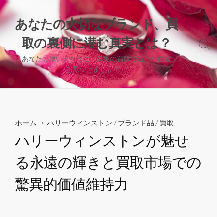
コ
ン
あなたの大切なブランド、買
テ
取の裏側に潜む真実とは？
ン
検
ツ
索
あなたの思い出を形に、真実の買取で新たな価値
へ
切
を見つけましょう。
り
ス
替
キ
え
ッ
プ
ホーム
>
ハリーウィンストン
/
ブランド品
/
買取
ハリーウィンストンが魅せ
る永遠の輝きと買取市場での
驚異的価値維持力